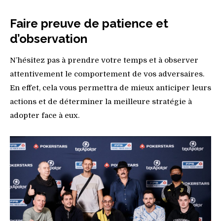
Faire preuve de patience et
d’observation
N’hésitez pas à prendre votre temps et à observer
attentivement le comportement de vos adversaires.
En effet, cela vous permettra de mieux anticiper leurs
actions et de déterminer la meilleure stratégie à
adopter face à eux.