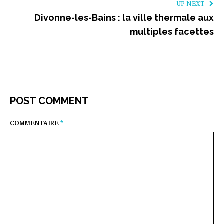
UP NEXT
Divonne-les-Bains : la ville thermale aux
multiples facettes
POST COMMENT
COMMENTAIRE
*