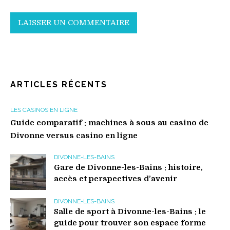
ARTICLES RÉCENTS
LES CASINOS EN LIGNE
Guide comparatif : machines à sous au casino de
Divonne versus casino en ligne
DIVONNE-LES-BAINS
Gare de Divonne-les-Bains : histoire,
accès et perspectives d’avenir
DIVONNE-LES-BAINS
Salle de sport à Divonne-les-Bains : le
guide pour trouver son espace forme