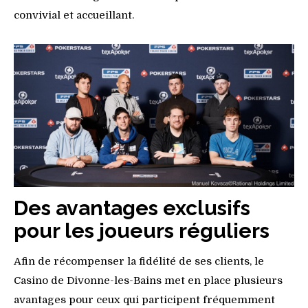
convivial et accueillant.
Des avantages exclusifs
pour les joueurs réguliers
Afin de récompenser la fidélité de ses clients, le
Casino de Divonne-les-Bains met en place plusieurs
avantages pour ceux qui participent fréquemment