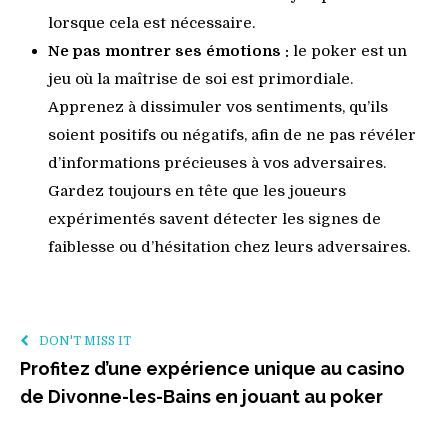
lorsque cela est nécessaire.
Ne pas montrer ses émotions :
le poker est un
jeu où la maîtrise de soi est primordiale.
Apprenez à dissimuler vos sentiments, qu’ils
soient positifs ou négatifs, afin de ne pas révéler
d’informations précieuses à vos adversaires.
Gardez toujours en tête que les joueurs
expérimentés savent détecter les signes de
faiblesse ou d’hésitation chez leurs adversaires.
DON'T MISS IT
Profitez d’une expérience unique au casino
de Divonne-les-Bains en jouant au poker