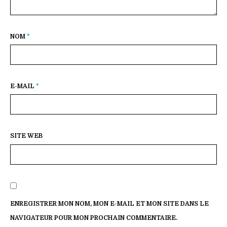
NOM
*
E-MAIL
*
SITE WEB
ENREGISTRER MON NOM, MON E-MAIL ET MON SITE DANS LE
NAVIGATEUR POUR MON PROCHAIN COMMENTAIRE.